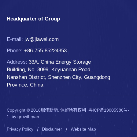
Headquarter of Group
E-mail:
jw@jiawei.com
Phone:
+86-755-85224353
Address:
33A, China Energy Storage
Building, No. 3099, Keyuannan Road,
Nanshan District, Shenzhen City, Guangdong
Province, China
Copyright © 2018珈伟新能. 保留所有权利
粤ICP备19005980号-
1
by
growthman
|
|
Privacy Policy
Disclaimer
Website Map